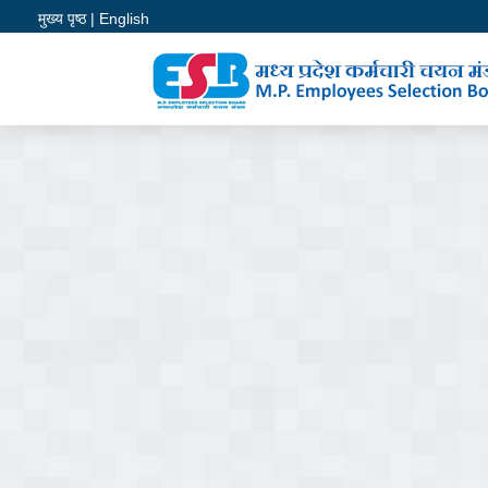
//
//
//
//
//
मुख्य पृष्ठ
| English
POWERE