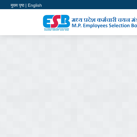
//
//
//
//
//
मुख्य पृष्ठ
| English
POWERE